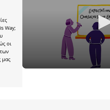
ίες
is Way;
ου
ώς οι
 των
 μας
0
seconds
of
0
seconds
Volume
90%