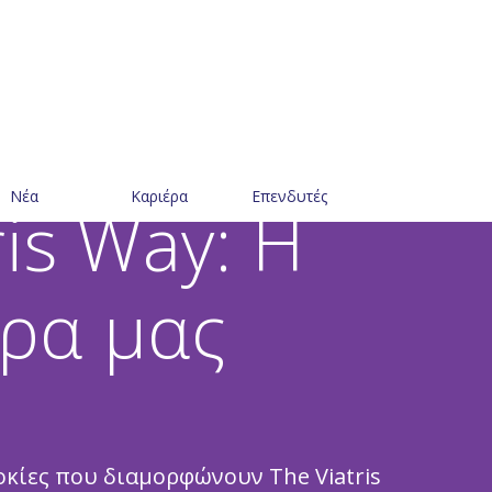
Νέα
Καριέρα
Επενδυτές
ris Way: Η
ρα μας
κίες που διαμορφώνουν The Viatris