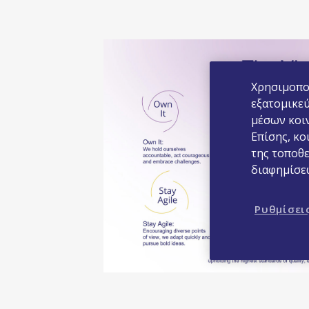
Χρησιμοποι
εξατομικεύ
μέσων κοι
Επίσης, κο
της τοποθ
διαφημίσε
Ρυθμίσεις