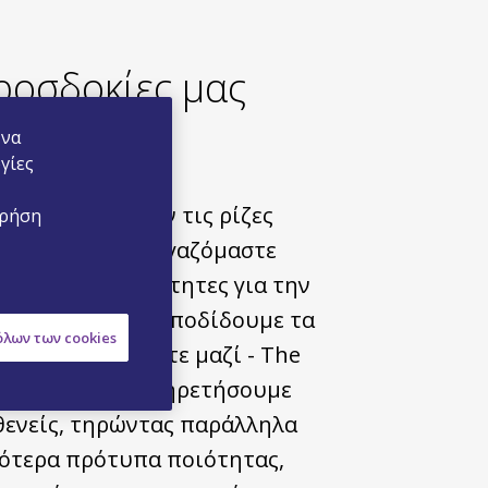
ροσδοκίες μας
 να
γίες
οκίες μας έχουν τις ρίζες
χρήση
ον τρόπο που εργαζόμαστε
αι είναι απαραίτητες για την
 μας επιτυχία. Αποδίδουμε τα
λων των cookies
όταν εργαζόμαστε μαζί - The
Way - για να εξυπηρετήσουμε
θενείς, τηρώντας παράλληλα
ότερα πρότυπα ποιότητας,