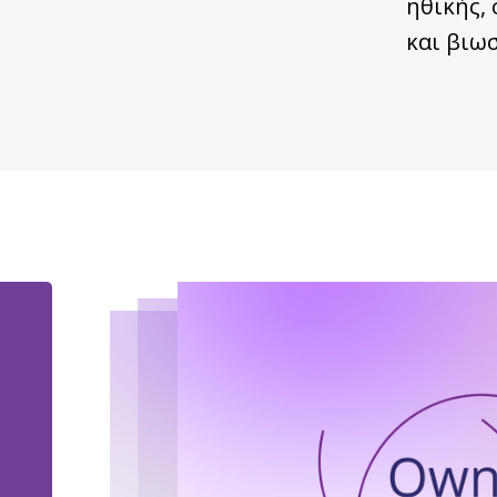
ηθικής,
και βιω